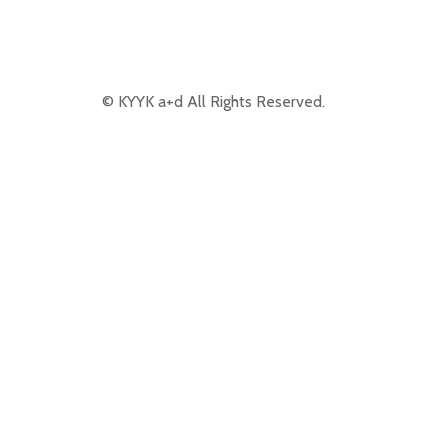
© KYYK a+d All Rights Reserved.
© 2026 KYYK a＋d. Proudly powered by
Sydney