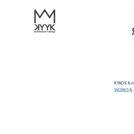
KYADS
WORKS
を